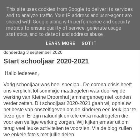
This site uses cookies from Google to deliver its services
Klasblog van de Kleine
and to analyze traffic. Your IP address and user-agent are
shared with Google along with performance and security
Droomhut
metrics to ensure quality of service, generate usage
statistics, and to detect and address abuse.
LEARN MORE
GOT IT
donderdag 3 september 2020
Start schooljaar 2020-2021
Hallo iedereen,
Vorig schooljaar was heel speciaal. De corona-crisis heeft
ons verplicht tot sommige maatregelen waardoor wij de
werking van Kleine Droomhut jammergenoeg niet konden
verder zetten. Dit schooljaar 2020-2021 gaan wij opnieuw
het beste van onszelf geven om de kinderen een leuk jaar te
bezorgen. Er zijn natuurlijk enkele extra maatregelen die
voor een veilige werking zorgen. Wij kijken ernaar uit om
terug veel leuke activiteiten te voorzien. Via de blog zullen
we enkele foto's met jullie delen.